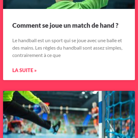
Comment se joue un match de hand ?
Le handball est un sport qui se joue avec une balle et
des mains. Les règles du handball sont assez simples,
contrairement à ce que
LA SUITE »