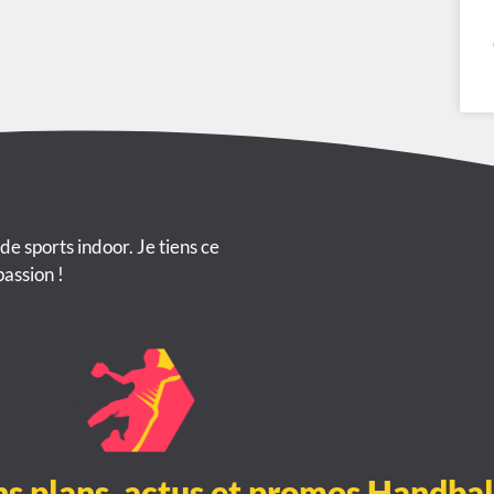
 de sports indoor. Je tiens ce
passion !
ns plans, actus et promos Handbal