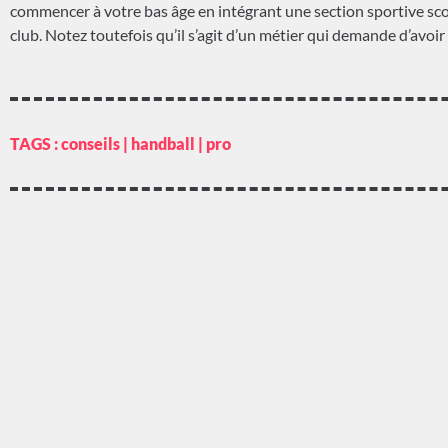
commencer à votre bas âge en intégrant une section sportive scol
club. Notez toutefois qu’il s’agit d’un métier qui demande d’avoi
TAGS :
conseils
|
handball
|
pro