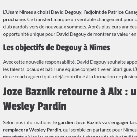
L’Usam Nîmes a choisi David Degouy, l’adjoint de Patrice Can
prochaine.
Ce transfert marque un véritable changement pour c
club gardois vers de nouveaux sommets. Après plusieurs années 
opportunité unique pour David Degouy de montrer sa valeur en t
Les objectifs de Degouy à Nîmes
Avec cette nouvelle responsabilité, David Degouy souhaite appo
les talents locaux et bâtir une équipe compétitive en Starligue.
de ce coach aguerri qui a déjà contribué à la formation de plusie
Joze Baznik retourne à Aix : 
Wesley Pardin
Selon nos informations,
le gardien Joze Baznik va s’engager la s
remplacera Wesley Pardin
, qui semble en partance pour Nîmes
transferts où les joueurs sont amenés à changer de club régulière