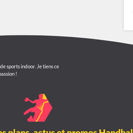
 de sports indoor. Je tiens ce
passion !
ns plans, actus et promos Handbal