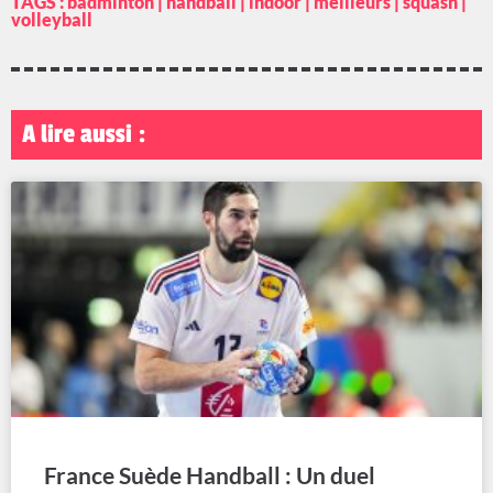
TAGS :
badminton
|
handball
|
indoor
|
meilleurs
|
squash
|
volleyball
A lire aussi :
France Suède Handball : Un duel